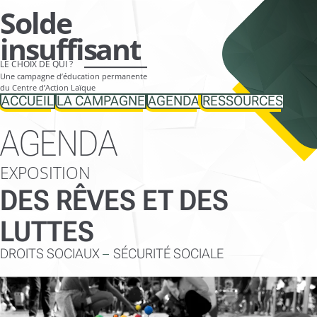
Aller
Solde
directement
insuffisant
vers
LE CHOIX DE QUI ?
le
Une campagne d’éducation permanente
contenu
du Centre d’Action Laïque
ACCUEIL
LA CAMPAGNE
AGENDA
RESSOURCES
AGENDA
EXPOSITION
DES RÊVES ET DES
LUTTES
DROITS SOCIAUX
SÉCURITÉ SOCIALE