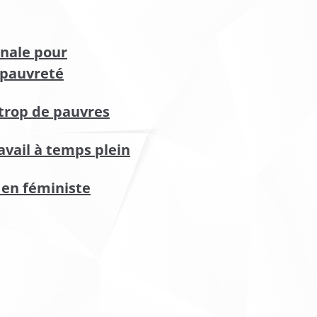
onale pour
a pauvreté
 trop de pauvres
avail à temps plein
 en féministe