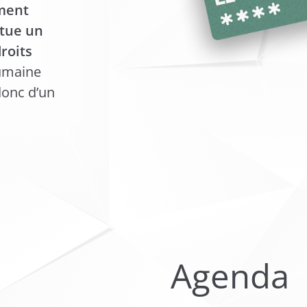
ment
itue un
roits
humaine
donc d’un
Agenda