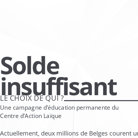
Aller
directement
vers
le
contenu
Solde
insuffisant
LE CHOIX DE QUI ?
Une campagne d’éducation permanente du
Centre d’Action Laïque
Actuellement, deux millions de Belges courent u