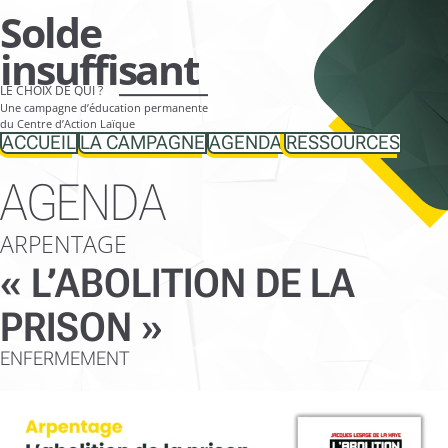
Aller
Solde
directement
insuffisant
vers
LE CHOIX DE QUI ?
le
Une campagne d’éducation permanente
contenu
du Centre d’Action Laïque
ACCUEIL
LA CAMPAGNE
AGENDA
RESSOURCES
AGENDA
ARPENTAGE
« L’ABOLITION DE LA
PRISON »
ENFERMEMENT