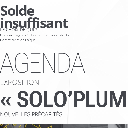
Aller
Solde
directement
insuffisant
vers
le
LE CHOIX DE QUI ?
Une campagne d’éducation permanente du
contenu
Centre d’Action Laïque
AGENDA
EXPOSITION
« SOLO’PLUM
NOUVELLES PRÉCARITÉS