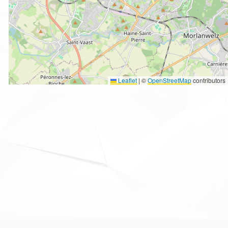
Leaflet
|
©
OpenStreetMap
contributors