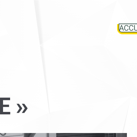
ACCU
E »