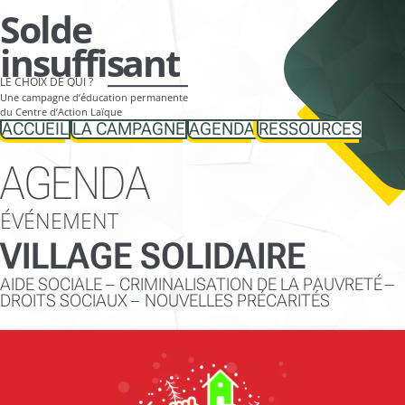
Aller
Solde
directement
insuffisant
vers
LE CHOIX DE QUI ?
le
Une campagne d’éducation permanente
contenu
du Centre d’Action Laïque
ACCUEIL
LA CAMPAGNE
AGENDA
RESSOURCES
AGENDA
ÉVÉNEMENT
VILLAGE SOLIDAIRE
AIDE SOCIALE
CRIMINALISATION DE LA PAUVRETÉ
DROITS SOCIAUX
NOUVELLES PRÉCARITÉS