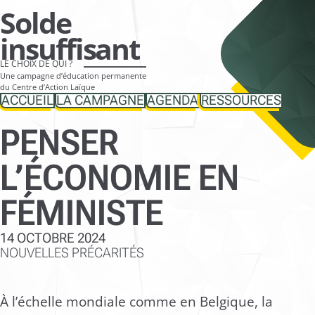
Aller
Solde
directement
insuffisant
vers
LE CHOIX DE QUI ?
le
Une campagne d’éducation permanente
contenu
du Centre d’Action Laïque
ACCUEIL
LA CAMPAGNE
AGENDA
RESSOURCES
PENSER
L’ÉCONOMIE EN
FÉMINISTE
14 OCTOBRE 2024
NOUVELLES PRÉCARITÉS
À l’échelle mondiale comme en Belgique, la