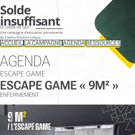
Aller
Solde
directement
insuffisant
vers
LE CHOIX DE QUI ?
le
Une campagne d’éducation permanente
contenu
du Centre d’Action Laïque
ACCUEIL
LA CAMPAGNE
AGENDA
RESSOURCES
AGENDA
ESCAPE GAME
ESCAPE GAME « 9M² »
ENFERMEMENT