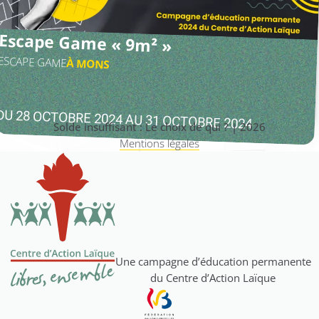
Escape Game « 9m² »
ESCAPE GAME
À
MONS
DU 28 OCTOBRE 2024 AU 31 OCTOBRE 2024
Solde insuffisant : Le choix de qui ? | 2026
Mentions légales
Une campagne d’éducation permanente
du Centre d’Action Laïque