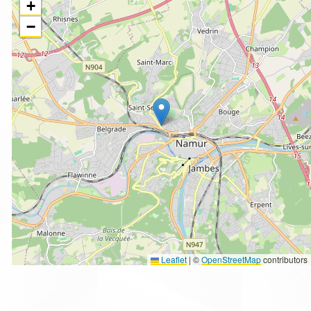
+
−
Leaflet
|
©
OpenStreetMap
contributors