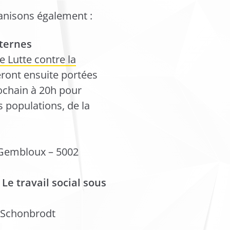
anisons également :
nternes
 Lutte contre la
seront ensuite portées
ochain à 20h pour
s populations, de la
 Gembloux – 5002
Le travail social sous
e Schonbrodt