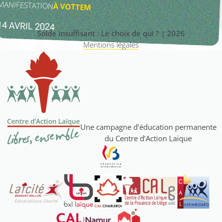
MANIFESTATION
À
VOTTEM
14 AVRIL 2024
Solde insuffisant : Le choix de qui ? | 2026
Mentions légales
Une campagne d’éducation permanente
du Centre d’Action Laïque