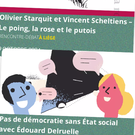
Olivier Starquit et Vincent Scheltiens –
Le poing, la rose et le putois
RENCONTRE-DÉBAT
À
LIÈGE
9 OCTOBRE 2024
Pas de démocratie sans État social
avec Édouard Delruelle