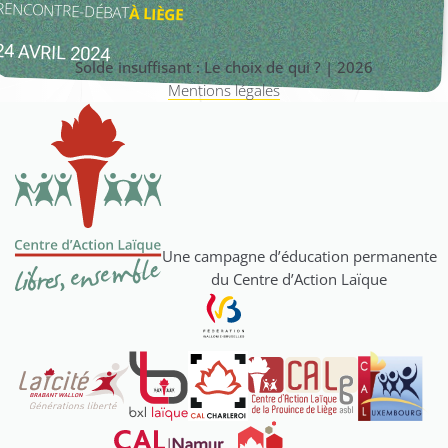
RENCONTRE-DÉBAT
À
LIÈGE
24 AVRIL 2024
Solde insuffisant : Le choix de qui ? | 2026
Mentions légales
Une campagne d’éducation permanente
du Centre d’Action Laïque