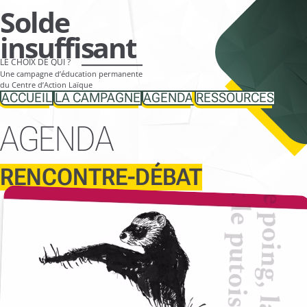
Aller
Solde
directement
insuffisant
vers
LE CHOIX DE QUI ?
le
Une campagne d’éducation permanente
contenu
du Centre d’Action Laïque
ACCUEIL
LA CAMPAGNE
AGENDA
RESSOURCES
AGENDA
RENCONTRE-DÉBAT